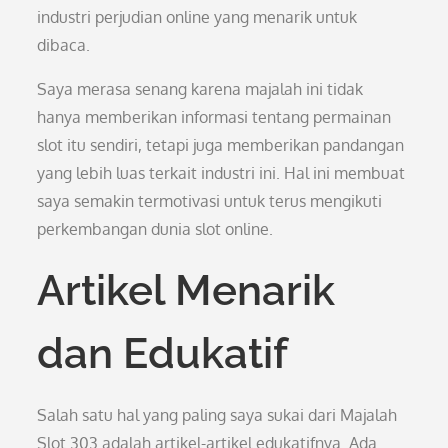
industri perjudian online yang menarik untuk
dibaca.
Saya merasa senang karena majalah ini tidak
hanya memberikan informasi tentang permainan
slot itu sendiri, tetapi juga memberikan pandangan
yang lebih luas terkait industri ini. Hal ini membuat
saya semakin termotivasi untuk terus mengikuti
perkembangan dunia slot online.
Artikel Menarik
dan Edukatif
Salah satu hal yang paling saya sukai dari Majalah
Slot 303 adalah artikel-artikel edukatifnya. Ada