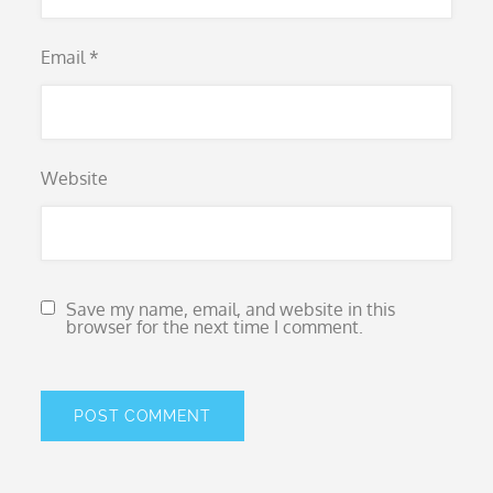
Email
*
Website
Save my name, email, and website in this
browser for the next time I comment.