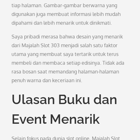
tiap halaman. Gambar-gambar berwarna yang
digunakan juga membuat informasi lebih mudah
dipahami dan lebih menarik untuk dinikmati.
Saya pribadi merasa bahwa desain yang menarik
dari Majalah Slot 303 menjadi salah satu faktor
utama yang membuat saya tertarik untuk terus
membeli dan membaca setiap edisinya. Tidak ada
rasa bosan saat memandang halaman-halaman
penuh warna dan keceriaan ini.
Ulasan Buku dan
Event Menarik
Selain fokus pada dunia slot online, Majalah Slot