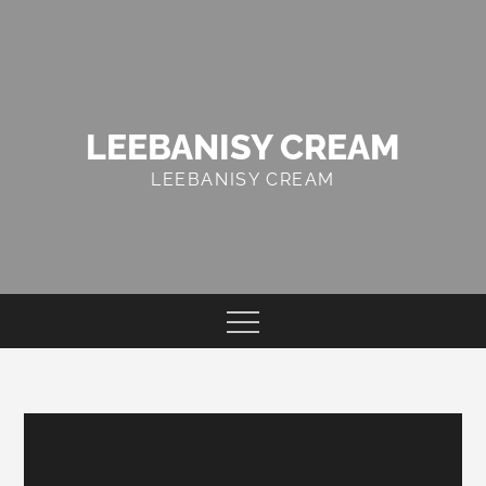
Skip
to
content
LEEBANISY CREAM
LEEBANISY CREAM