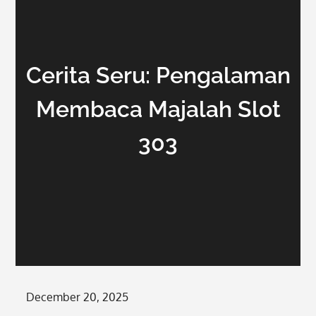
Cerita Seru: Pengalaman
Membaca Majalah Slot
303
Posted
December 20, 2025