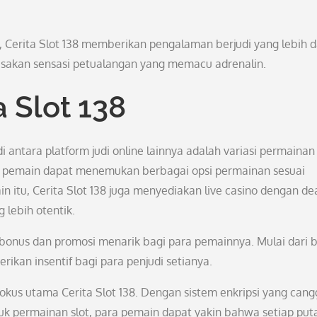
erita Slot 138 memberikan pengalaman berjudi yang lebih d
asakan sensasi petualangan yang memacu adrenalin.
 Slot 138
 antara platform judi online lainnya adalah variasi permainan
aru, pemain dapat menemukan berbagai opsi permainan sesuai
n itu, Cerita Slot 138 juga menyediakan live casino dengan de
lebih otentik.
n bonus dan promosi menarik bagi para pemainnya. Mulai dari 
rikan insentif bagi para penjudi setianya.
kus utama Cerita Slot 138. Dengan sistem enkripsi yang cang
k permainan slot, para pemain dapat yakin bahwa setiap put