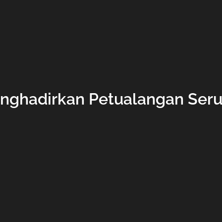
enghadirkan Petualangan Seru