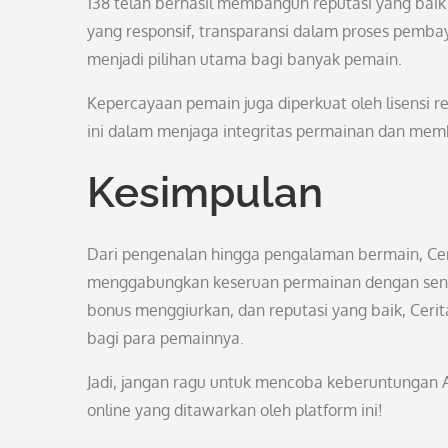
138 telah berhasil membangun reputasi yang baik
yang responsif, transparansi dalam proses pembay
menjadi pilihan utama bagi banyak pemain.
Kepercayaan pemain juga diperkuat oleh lisensi r
ini dalam menjaga integritas permainan dan me
Kesimpulan
Dari pengenalan hingga pengalaman bermain, Cerit
menggabungkan keseruan permainan dengan sens
bonus menggiurkan, dan reputasi yang baik, Ceri
bagi para pemainnya.
Jadi, jangan ragu untuk mencoba keberuntungan An
online yang ditawarkan oleh platform ini!