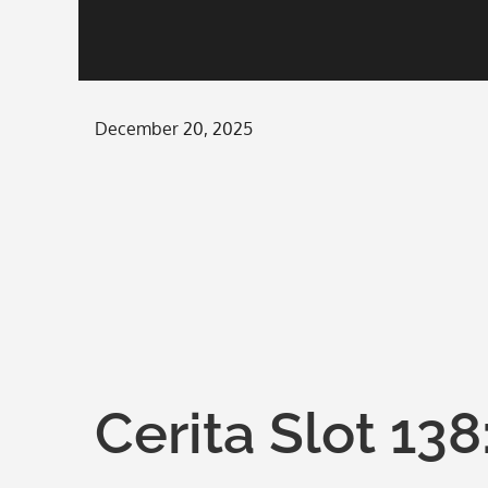
Posted
December 20, 2025
on
Cerita Slot 13