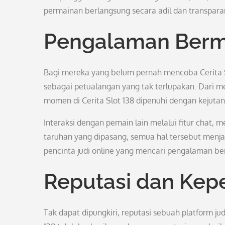
permainan berlangsung secara adil dan transpara
Pengalaman Bermai
Bagi mereka yang belum pernah mencoba Cerita Sl
sebagai petualangan yang tak terlupakan. Dari me
momen di Cerita Slot 138 dipenuhi dengan kejutan
Interaksi dengan pemain lain melalui fitur chat,
taruhan yang dipasang, semua hal tersebut menja
pencinta judi online yang mencari pengalaman be
Reputasi dan Kep
Tak dapat dipungkiri, reputasi sebuah platform ju