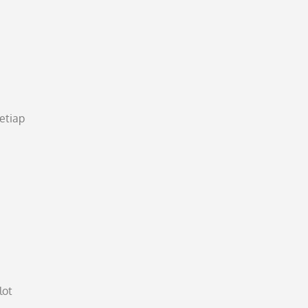
etiap
a
lot