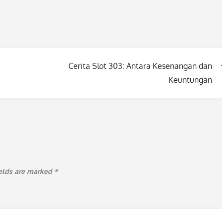
Cerita Slot 303: Antara Kesenangan dan
Keuntungan
ields are marked
*