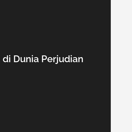
 di Dunia Perjudian