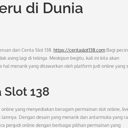
eru di Dunia
ruan dari Cerita Slot 138.
https://ceritaslot138.com
Bagi pecin
ak asing lagi di telinga. Meskipun begitu, kali ini kita akan
hal menarik yang ditawarkan oleh platform judi online yang 
 Slot 138
di online yang menyediakan beragam permainan slot online, liv
rik lainnya. Dengan desain yang menarik dan antarmuka yang 
para penjudi online dengan berbagai pilihan permainan yang