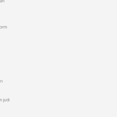
gan
form
an
 judi