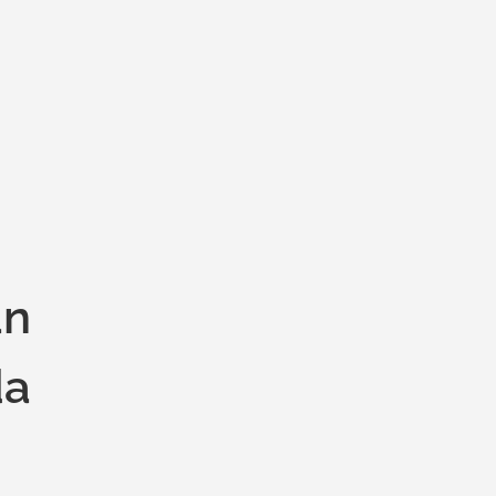
an
da