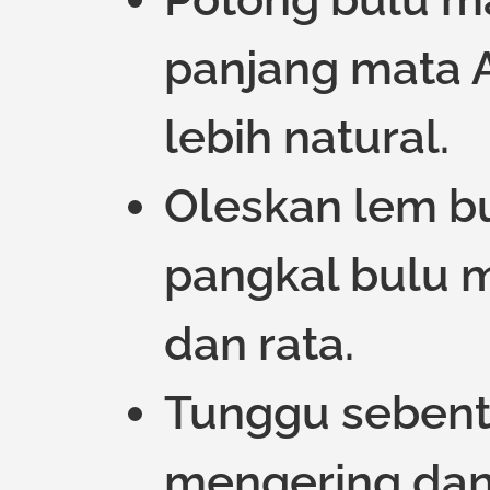
panjang mata A
lebih natural.
Oleskan lem bu
pangkal bulu m
dan rata.
Tunggu sebenta
mengering dan