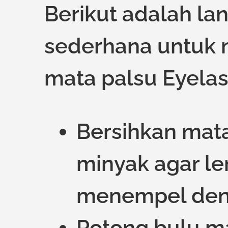
Berikut adalah l
sederhana untuk 
mata palsu Eyelas
Bersihkan mata
minyak agar l
menempel deng
Potong bulu m