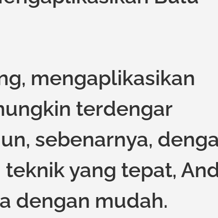
ng, mengaplikasikan
mungkin terdengar
un, sebenarnya, deng
n teknik yang tepat, An
ya dengan mudah.