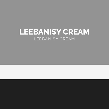
LEEBANISY CREAM
LEEBANISY CREAM