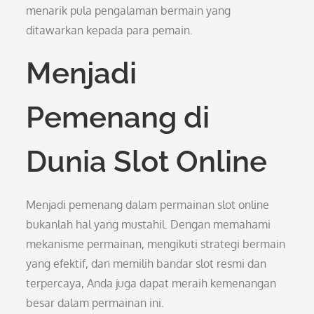
menarik pula pengalaman bermain yang
ditawarkan kepada para pemain.
Menjadi
Pemenang di
Dunia Slot Online
Menjadi pemenang dalam permainan slot online
bukanlah hal yang mustahil. Dengan memahami
mekanisme permainan, mengikuti strategi bermain
yang efektif, dan memilih bandar slot resmi dan
terpercaya, Anda juga dapat meraih kemenangan
besar dalam permainan ini.