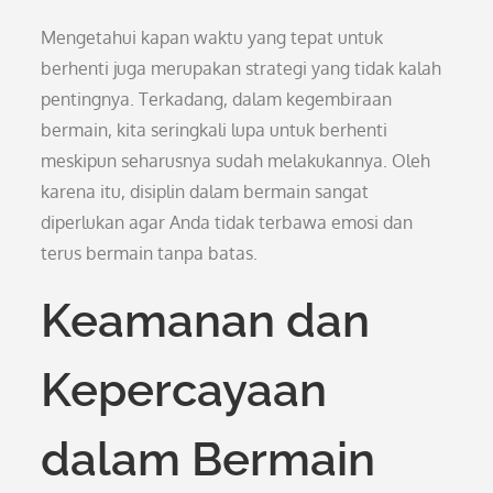
Mengetahui kapan waktu yang tepat untuk
berhenti juga merupakan strategi yang tidak kalah
pentingnya. Terkadang, dalam kegembiraan
bermain, kita seringkali lupa untuk berhenti
meskipun seharusnya sudah melakukannya. Oleh
karena itu, disiplin dalam bermain sangat
diperlukan agar Anda tidak terbawa emosi dan
terus bermain tanpa batas.
Keamanan dan
Kepercayaan
dalam Bermain