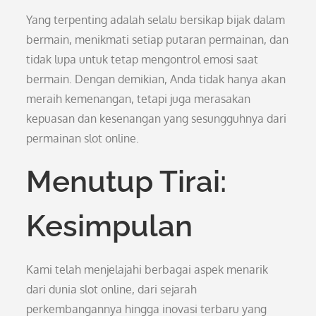
Yang terpenting adalah selalu bersikap bijak dalam
bermain, menikmati setiap putaran permainan, dan
tidak lupa untuk tetap mengontrol emosi saat
bermain. Dengan demikian, Anda tidak hanya akan
meraih kemenangan, tetapi juga merasakan
kepuasan dan kesenangan yang sesungguhnya dari
permainan slot online.
Menutup Tirai:
Kesimpulan
Kami telah menjelajahi berbagai aspek menarik
dari dunia slot online, dari sejarah
perkembangannya hingga inovasi terbaru yang