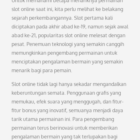
Untuk memahami betapa menariknya permainan
slot online saat ini, kita perlu melihat ke belakang
sejarah perkembangannya. Slot pertama kali
diciptakan pada akhir abad ke-19, namun sejak awal
abad ke-21, popularitas slot online melesat dengan
pesat. Penemuan teknologi yang semakin canggih
memungkinkan pengembang permainan untuk
menciptakan pengalaman bermain yang semakin
menarik bagi para pemain.
Slot online tidak lagi hanya sekadar mengandalkan
keberuntungan semata. Penggunaan grafis yang
memukau, efek suara yang menggugah, dan fitur-
fitur bonus yang inovatif, semuanya menjadi daya
tarik utama permainan ini. Para pengembang
permainan terus berinovasi untuk memberikan
pengalaman bermain yang tak terlupakan bagi