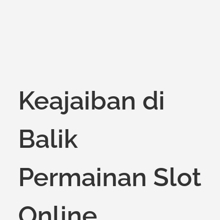
Keajaiban di
Balik
Permainan Slot
Online