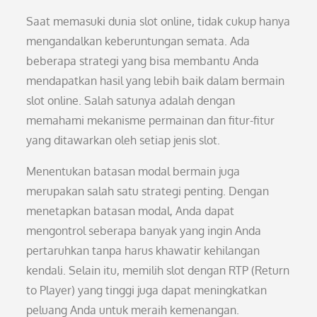
Saat memasuki dunia slot online, tidak cukup hanya
mengandalkan keberuntungan semata. Ada
beberapa strategi yang bisa membantu Anda
mendapatkan hasil yang lebih baik dalam bermain
slot online. Salah satunya adalah dengan
memahami mekanisme permainan dan fitur-fitur
yang ditawarkan oleh setiap jenis slot.
Menentukan batasan modal bermain juga
merupakan salah satu strategi penting. Dengan
menetapkan batasan modal, Anda dapat
mengontrol seberapa banyak yang ingin Anda
pertaruhkan tanpa harus khawatir kehilangan
kendali. Selain itu, memilih slot dengan RTP (Return
to Player) yang tinggi juga dapat meningkatkan
peluang Anda untuk meraih kemenangan.