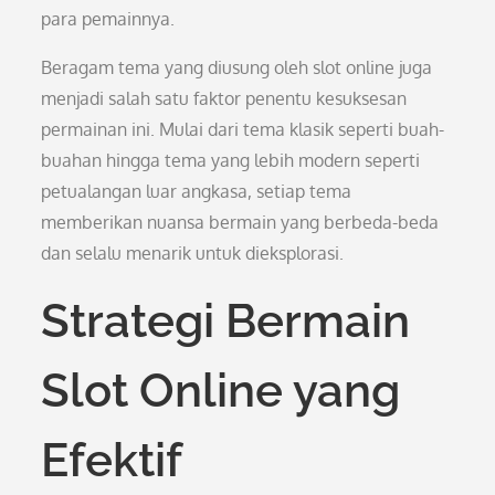
para pemainnya.
Beragam tema yang diusung oleh slot online juga
menjadi salah satu faktor penentu kesuksesan
permainan ini. Mulai dari tema klasik seperti buah-
buahan hingga tema yang lebih modern seperti
petualangan luar angkasa, setiap tema
memberikan nuansa bermain yang berbeda-beda
dan selalu menarik untuk dieksplorasi.
Strategi Bermain
Slot Online yang
Efektif