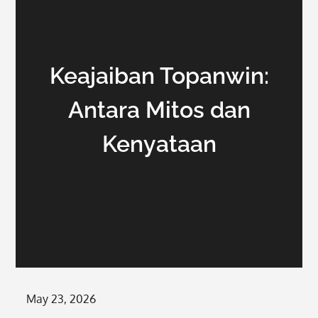
Keajaiban Topanwin:
Antara Mitos dan
Kenyataan
Posted
May 23, 2026