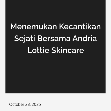
Menemukan Kecantikan
Sejati Bersama Andria
Lottie Skincare
Posted
October 28, 2025