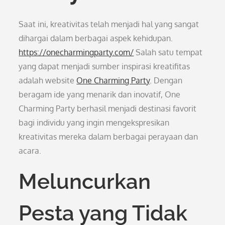
Saat ini, kreativitas telah menjadi hal yang sangat
dihargai dalam berbagai aspek kehidupan.
https://onecharmingparty.com/
Salah satu tempat
yang dapat menjadi sumber inspirasi kreatifitas
adalah website
One Charming Party
. Dengan
beragam ide yang menarik dan inovatif, One
Charming Party berhasil menjadi destinasi favorit
bagi individu yang ingin mengekspresikan
kreativitas mereka dalam berbagai perayaan dan
acara.
Meluncurkan
Pesta yang Tidak