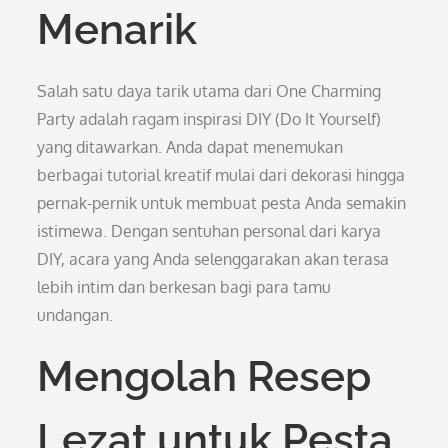
Menarik
Salah satu daya tarik utama dari One Charming
Party adalah ragam inspirasi DIY (Do It Yourself)
yang ditawarkan. Anda dapat menemukan
berbagai tutorial kreatif mulai dari dekorasi hingga
pernak-pernik untuk membuat pesta Anda semakin
istimewa. Dengan sentuhan personal dari karya
DIY, acara yang Anda selenggarakan akan terasa
lebih intim dan berkesan bagi para tamu
undangan.
Mengolah Resep
Lezat untuk Pesta