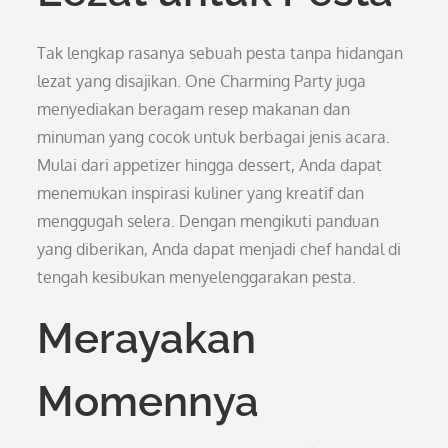
Tak lengkap rasanya sebuah pesta tanpa hidangan
lezat yang disajikan. One Charming Party juga
menyediakan beragam resep makanan dan
minuman yang cocok untuk berbagai jenis acara.
Mulai dari appetizer hingga dessert, Anda dapat
menemukan inspirasi kuliner yang kreatif dan
menggugah selera. Dengan mengikuti panduan
yang diberikan, Anda dapat menjadi chef handal di
tengah kesibukan menyelenggarakan pesta.
Merayakan
Momennya