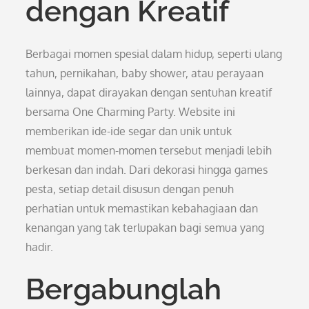
dengan Kreatif
Berbagai momen spesial dalam hidup, seperti ulang
tahun, pernikahan, baby shower, atau perayaan
lainnya, dapat dirayakan dengan sentuhan kreatif
bersama One Charming Party. Website ini
memberikan ide-ide segar dan unik untuk
membuat momen-momen tersebut menjadi lebih
berkesan dan indah. Dari dekorasi hingga games
pesta, setiap detail disusun dengan penuh
perhatian untuk memastikan kebahagiaan dan
kenangan yang tak terlupakan bagi semua yang
hadir.
Bergabunglah