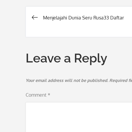
Menjelajahi Dunia Seru Rusa33 Daftar
Post
navigation
Leave a Reply
Your email address will not be published.
Required f
Comment
*