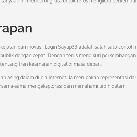
rtanyaan ini mendorong kita untuk terus mengikuti perkemba
rapan
kejutan dan inovasi. Login Sayap33 adalah salah satu contoh 
 publik dengan cepat. Dengan terus mengikuti perkembangan
 tentang tren keamanan digital di masa depan.
ah asing dalam dunia internet. Ia merupakan representasi dar
 bersama-sama mengeksplorasi dan memahami lebih dalam
.