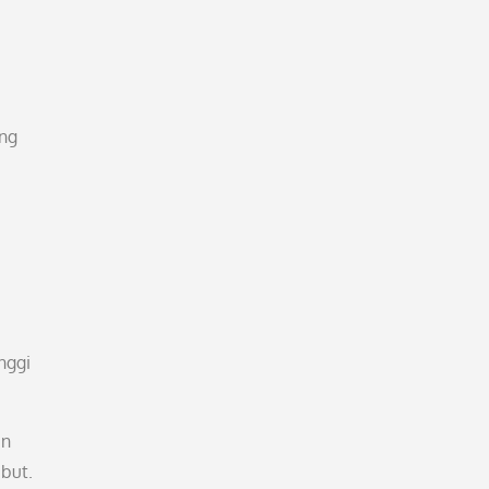
ang
nggi
en
ebut.