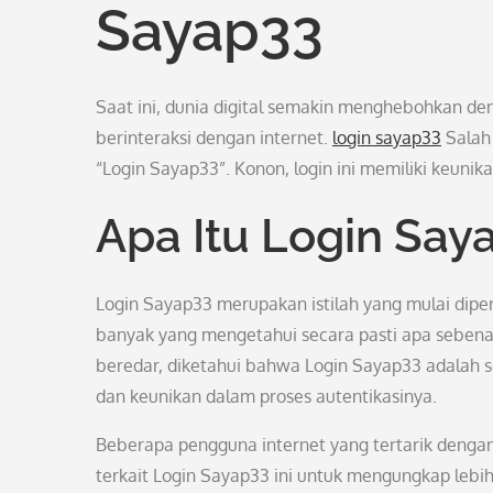
Sayap33
Saat ini, dunia digital semakin menghebohkan de
berinteraksi dengan internet.
login sayap33
Salah 
“Login Sayap33”. Konon, login ini memiliki keunik
Apa Itu Login Say
Login Sayap33 merupakan istilah yang mulai diper
banyak yang mengetahui secara pasti apa sebenar
beredar, diketahui bahwa Login Sayap33 adalah s
dan keunikan dalam proses autentikasinya.
Beberapa pengguna internet yang tertarik dengan
terkait Login Sayap33 ini untuk mengungkap lebih 