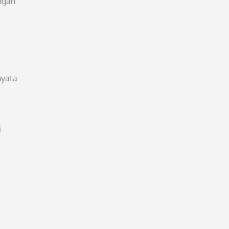
ngan
nyata
i