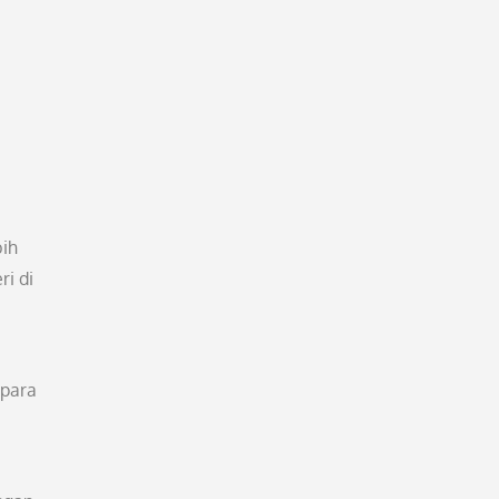
bih
ri di
 para