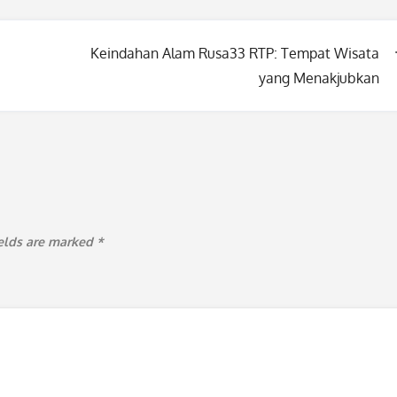
Keindahan Alam Rusa33 RTP: Tempat Wisata
yang Menakjubkan
ields are marked
*