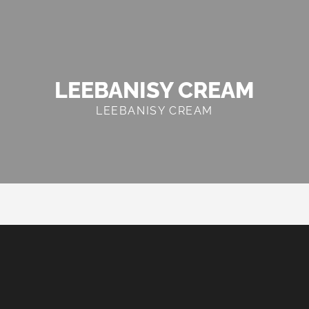
LEEBANISY CREAM
LEEBANISY CREAM