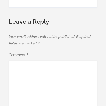
Leave a Reply
Your email address will not be published.
Required
fields are marked
*
Comment
*