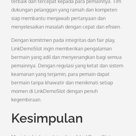
terbaik dan tercepat kepada para pemainnya. Tim
dukungan pelanggan yang ramah dan kompeten
siap membantu menjawab pertanyaan dan
menyelesaikan masalah dengan cepat dan efisien.
Dengan komitmen pada integritas dan fair play,
LinkDemoSlot ingin memberikan pengalaman
bermain yang adil dan menyenangkan bagi semua
pemainnya. Dengan regulasi yang ketat dan sistem
keamanan yang terjamin, para pemain dapat
bermain tanpa khawatir dan menikmati setiap
momen di LinkDemoSlot dengan penuh
kegembiraan.
Kesimpulan