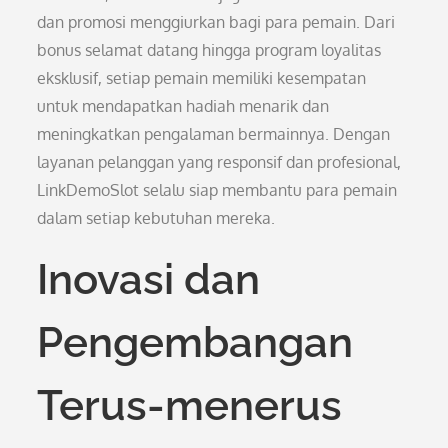
dan promosi menggiurkan bagi para pemain. Dari
bonus selamat datang hingga program loyalitas
eksklusif, setiap pemain memiliki kesempatan
untuk mendapatkan hadiah menarik dan
meningkatkan pengalaman bermainnya. Dengan
layanan pelanggan yang responsif dan profesional,
LinkDemoSlot selalu siap membantu para pemain
dalam setiap kebutuhan mereka.
Inovasi dan
Pengembangan
Terus-menerus