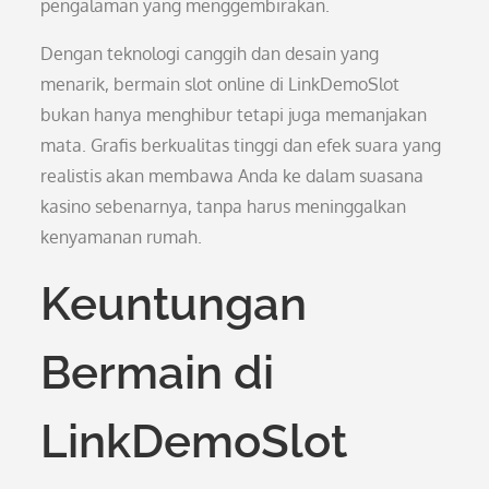
pengalaman yang menggembirakan.
Dengan teknologi canggih dan desain yang
menarik, bermain slot online di LinkDemoSlot
bukan hanya menghibur tetapi juga memanjakan
mata. Grafis berkualitas tinggi dan efek suara yang
realistis akan membawa Anda ke dalam suasana
kasino sebenarnya, tanpa harus meninggalkan
kenyamanan rumah.
Keuntungan
Bermain di
LinkDemoSlot