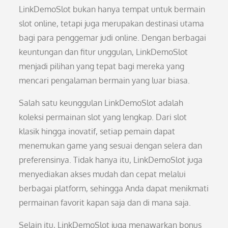
LinkDemoSlot bukan hanya tempat untuk bermain
slot online, tetapi juga merupakan destinasi utama
bagi para penggemar judi online. Dengan berbagai
keuntungan dan fitur unggulan, LinkDemoSlot
menjadi pilihan yang tepat bagi mereka yang
mencari pengalaman bermain yang luar biasa.
Salah satu keunggulan LinkDemoSlot adalah
koleksi permainan slot yang lengkap. Dari slot
klasik hingga inovatif, setiap pemain dapat
menemukan game yang sesuai dengan selera dan
preferensinya. Tidak hanya itu, LinkDemoSlot juga
menyediakan akses mudah dan cepat melalui
berbagai platform, sehingga Anda dapat menikmati
permainan favorit kapan saja dan di mana saja.
Selain itu, LinkDemoSlot juga menawarkan bonus