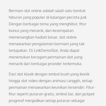
Bermain slot online adalah salah satu bentuk
hiburan yang populer di kalangan pecinta judi.
Dengan berbagai tema yang menghibur, fitur
bonus yang menarik, dan kesempatan
memenangkan hadiah besar, slot online
menawarkan pengalaman bermain yang tak
terlupakan. Di LinkDemoSlot, Anda dapat
menemukan beragam permainan slot yang
menarik dari berbagai provider terkemuka.
Dari slot klasik dengan simbol buah yang ikonik
hingga slot video dengan animasi canggih, setiap
permainan menawarkan keunikan tersendiri. Fitur-
fitur seperti putaran gratis, simbol liar, dan jackpot
progresif menjadikan setiap putaran sebagai