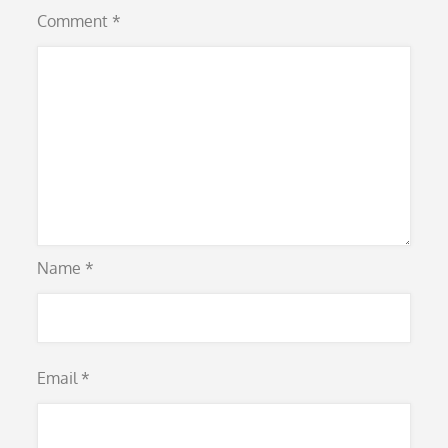
Comment
*
Name
*
Email
*