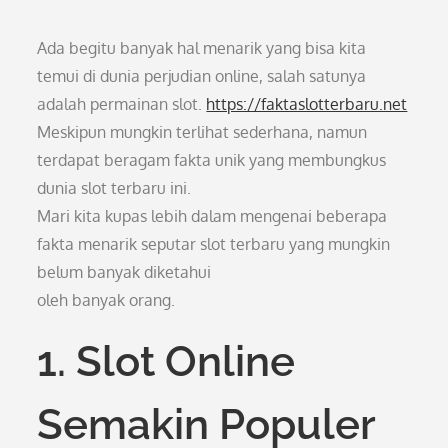
Ada begitu banyak hal menarik yang bisa kita
temui di dunia perjudian online, salah satunya
adalah permainan slot.
https://faktaslotterbaru.net
Meskipun mungkin terlihat sederhana, namun
terdapat beragam fakta unik yang membungkus
dunia slot terbaru ini.
Mari kita kupas lebih dalam mengenai beberapa
fakta menarik seputar slot terbaru yang mungkin
belum banyak diketahui
oleh banyak orang.
1. Slot Online
Semakin Populer