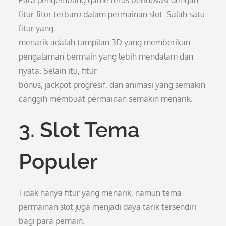
Para pengembang game terus berinovasi dengan
fitur-fitur terbaru dalam permainan slot. Salah satu
fitur yang
menarik adalah tampilan 3D yang memberikan
pengalaman bermain yang lebih mendalam dan
nyata. Selain itu, fitur
bonus, jackpot progresif, dan animasi yang semakin
canggih membuat permainan semakin menarik.
3. Slot Tema
Populer
Tidak hanya fitur yang menarik, namun tema
permainan slot juga menjadi daya tarik tersendiri
bagi para pemain.