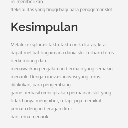
ini memberikan
fleksibilitas yang tinggi bagi para penggemar slot.
Kesimpulan
Melalui eksplorasi fakta-fakta unik di atas, kita
dapat melihat bagaimana dunia slot terbaru terus
berkembang dan
menawarkan pengalaman bermain yang semakin
menarik. Dengan inovasi-inovasi yang terus
dilakukan, para pengembang
game berhasil menciptakan permainan slot yang
tidak hanya menghibur, tetapi juga memikat
pemain dengan beragam fitur
dan tema menarik.