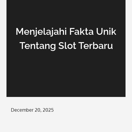
Menjelajahi Fakta Unik
Tentang Slot Terbaru
Posted
December 20, 2025
on