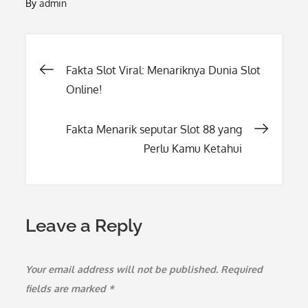
By
admin
Post
Fakta Slot Viral: Menariknya Dunia Slot
Online!
navigation
Fakta Menarik seputar Slot 88 yang
Perlu Kamu Ketahui
Leave a Reply
Your email address will not be published.
Required
fields are marked
*