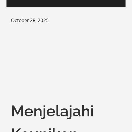
Posted
October 28, 2025
on
Menjelajahi