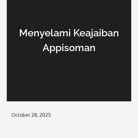
Menyelami Keajaiban
Appisoman
Posted
October 28, 2025
on