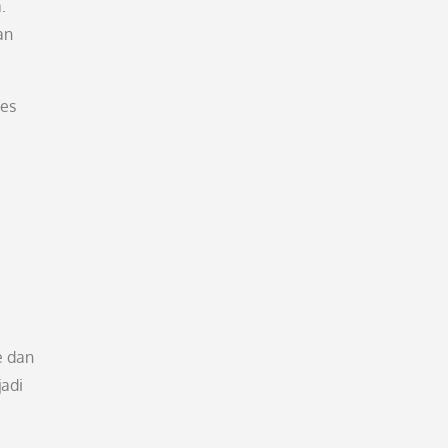
.
an
ses
e dan
adi