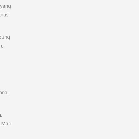
 yang
orasi
ubung
m,
ona,
.
 Mari