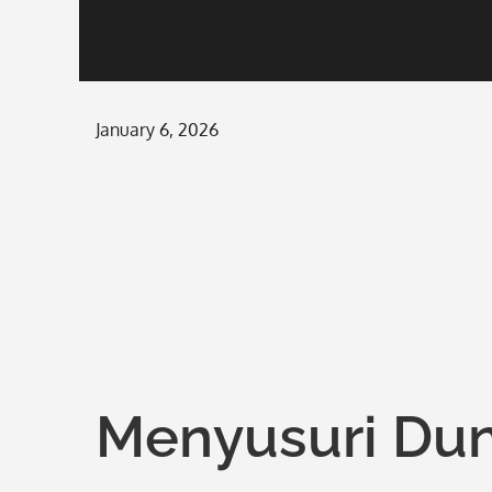
Posted
January 6, 2026
on
Menyusuri Dun