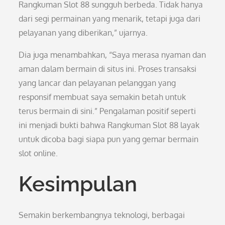
Rangkuman Slot 88 sungguh berbeda. Tidak hanya
dari segi permainan yang menarik, tetapi juga dari
pelayanan yang diberikan,” ujarnya.
Dia juga menambahkan, “Saya merasa nyaman dan
aman dalam bermain di situs ini. Proses transaksi
yang lancar dan pelayanan pelanggan yang
responsif membuat saya semakin betah untuk
terus bermain di sini.” Pengalaman positif seperti
ini menjadi bukti bahwa Rangkuman Slot 88 layak
untuk dicoba bagi siapa pun yang gemar bermain
slot online.
Kesimpulan
Semakin berkembangnya teknologi, berbagai