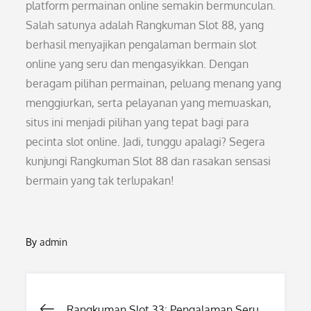
platform permainan online semakin bermunculan.
Salah satunya adalah Rangkuman Slot 88, yang
berhasil menyajikan pengalaman bermain slot
online yang seru dan mengasyikkan. Dengan
beragam pilihan permainan, peluang menang yang
menggiurkan, serta pelayanan yang memuaskan,
situs ini menjadi pilihan yang tepat bagi para
pecinta slot online. Jadi, tunggu apalagi? Segera
kunjungi Rangkuman Slot 88 dan rasakan sensasi
bermain yang tak terlupakan!
By
admin
Post
Rangkuman Slot 33: Pengalaman Seru