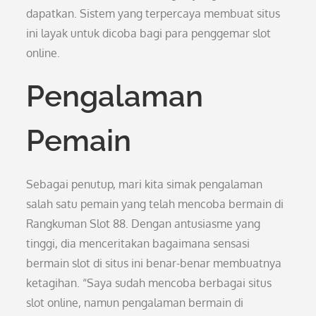
dapatkan. Sistem yang terpercaya membuat situs
ini layak untuk dicoba bagi para penggemar slot
online.
Pengalaman
Pemain
Sebagai penutup, mari kita simak pengalaman
salah satu pemain yang telah mencoba bermain di
Rangkuman Slot 88. Dengan antusiasme yang
tinggi, dia menceritakan bagaimana sensasi
bermain slot di situs ini benar-benar membuatnya
ketagihan. “Saya sudah mencoba berbagai situs
slot online, namun pengalaman bermain di