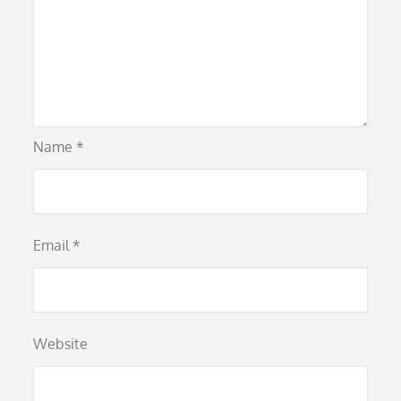
Name
*
Email
*
Website