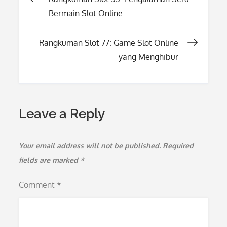
Bermain Slot Online
navigation
Rangkuman Slot 77: Game Slot Online
yang Menghibur
Leave a Reply
Your email address will not be published.
Required
fields are marked
*
Comment
*