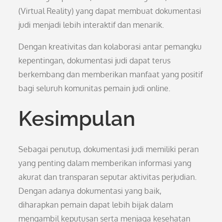
(Virtual Reality) yang dapat membuat dokumentasi
judi menjadi lebih interaktif dan menarik.
Dengan kreativitas dan kolaborasi antar pemangku
kepentingan, dokumentasi judi dapat terus
berkembang dan memberikan manfaat yang positif
bagi seluruh komunitas pemain judi online.
Kesimpulan
Sebagai penutup, dokumentasi judi memiliki peran
yang penting dalam memberikan informasi yang
akurat dan transparan seputar aktivitas perjudian.
Dengan adanya dokumentasi yang baik,
diharapkan pemain dapat lebih bijak dalam
mengambil keputusan serta menjaga kesehatan