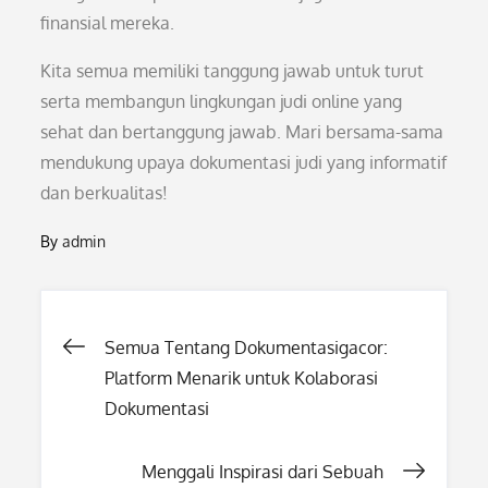
finansial mereka.
Kita semua memiliki tanggung jawab untuk turut
serta membangun lingkungan judi online yang
sehat dan bertanggung jawab. Mari bersama-sama
mendukung upaya dokumentasi judi yang informatif
dan berkualitas!
By
admin
Post
Semua Tentang Dokumentasigacor:
Platform Menarik untuk Kolaborasi
navigation
Dokumentasi
Menggali Inspirasi dari Sebuah