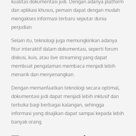
kualitas dokumentasi judi. Dengan adanya platform
dan aplikasi khusus, pemain dapat dengan mudah
mengakses informasi terbaru seputar dunia
perjudian.
Selain itu, teknologi juga memungkinkan adanya
fitur interaktif dalam dokumentasi, seperti forum
diskusi, kuis, atau live streaming yang dapat
membuat pengalaman membaca menjadi lebih
menarik dan menyenangkan.
Dengan memanfaatkan teknologi secara optimal,
dokumentasi judi dapat menjadi lebih inklusif dan
terbuka bagi berbagai kalangan, sehingga
informasi yang disajikan dapat sampai kepada lebih
banyak orang.