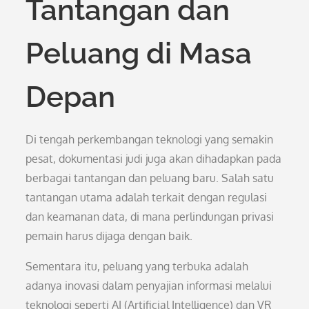
Tantangan dan
Peluang di Masa
Depan
Di tengah perkembangan teknologi yang semakin
pesat, dokumentasi judi juga akan dihadapkan pada
berbagai tantangan dan peluang baru. Salah satu
tantangan utama adalah terkait dengan regulasi
dan keamanan data, di mana perlindungan privasi
pemain harus dijaga dengan baik.
Sementara itu, peluang yang terbuka adalah
adanya inovasi dalam penyajian informasi melalui
teknologi seperti AI (Artificial Intelligence) dan VR