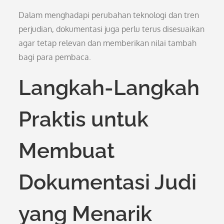
Dalam menghadapi perubahan teknologi dan tren
perjudian, dokumentasi juga perlu terus disesuaikan
agar tetap relevan dan memberikan nilai tambah
bagi para pembaca.
Langkah-Langkah
Praktis untuk
Membuat
Dokumentasi Judi
yang Menarik