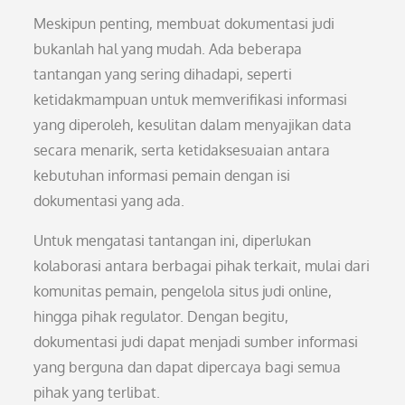
Meskipun penting, membuat dokumentasi judi
bukanlah hal yang mudah. Ada beberapa
tantangan yang sering dihadapi, seperti
ketidakmampuan untuk memverifikasi informasi
yang diperoleh, kesulitan dalam menyajikan data
secara menarik, serta ketidaksesuaian antara
kebutuhan informasi pemain dengan isi
dokumentasi yang ada.
Untuk mengatasi tantangan ini, diperlukan
kolaborasi antara berbagai pihak terkait, mulai dari
komunitas pemain, pengelola situs judi online,
hingga pihak regulator. Dengan begitu,
dokumentasi judi dapat menjadi sumber informasi
yang berguna dan dapat dipercaya bagi semua
pihak yang terlibat.