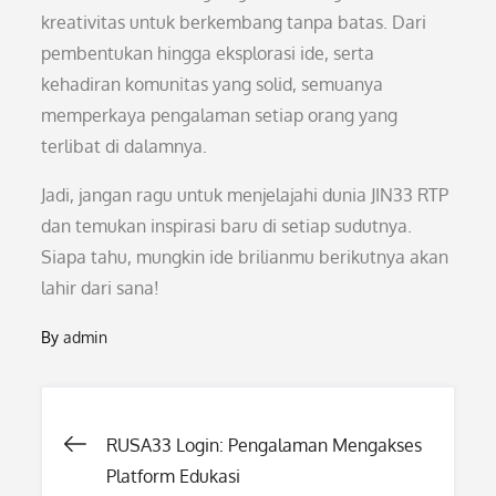
kreativitas untuk berkembang tanpa batas. Dari
pembentukan hingga eksplorasi ide, serta
kehadiran komunitas yang solid, semuanya
memperkaya pengalaman setiap orang yang
terlibat di dalamnya.
Jadi, jangan ragu untuk menjelajahi dunia JIN33 RTP
dan temukan inspirasi baru di setiap sudutnya.
Siapa tahu, mungkin ide brilianmu berikutnya akan
lahir dari sana!
By
admin
Post
RUSA33 Login: Pengalaman Mengakses
Platform Edukasi