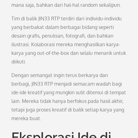
mana saja, bahkan dari hal-hal random sekalipun.
Tim di balik JIN33 RTP terdiri dari individu-individu
yang berbakat dalam berbagai bidang seperti
desain grafis, penulisan, fotografi, dan bahkan
ilustrasi. Kolaborasi mereka menghasilkan karya-
karya yang out-of-the-box dan selalu menarik untuk
diikuti.
Dengan semangat ingin terus berkarya dan
berbagi, JIN33 RTP menjadi semacam wadah bagi
ide-ide kreatif yang mungkin sulit ditemui di tempat
lain. Mereka tidak hanya berfokus pada hasil akhir,
tetapi juga proses kreatif di balik setiap karya yang
mereka buat.
Eksplorasi Ide di