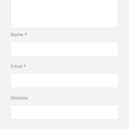
Name
*
Email
*
Website