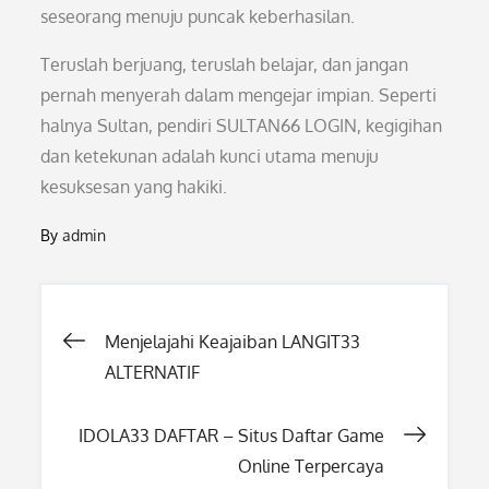
seseorang menuju puncak keberhasilan.
Teruslah berjuang, teruslah belajar, dan jangan
pernah menyerah dalam mengejar impian. Seperti
halnya Sultan, pendiri SULTAN66 LOGIN, kegigihan
dan ketekunan adalah kunci utama menuju
kesuksesan yang hakiki.
By
admin
Post
Menjelajahi Keajaiban LANGIT33
ALTERNATIF
navigation
IDOLA33 DAFTAR – Situs Daftar Game
Online Terpercaya