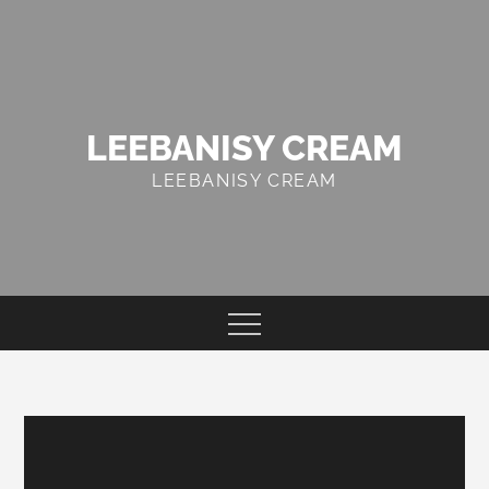
Skip
to
content
LEEBANISY CREAM
LEEBANISY CREAM