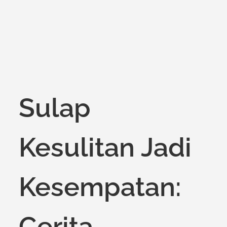
on
Sulap
Kesulitan Jadi
Kesempatan:
Cerita