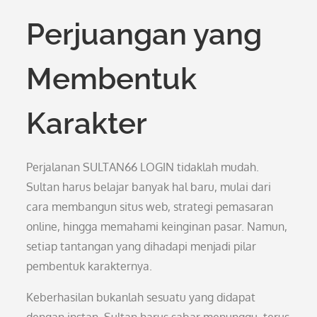
Perjuangan yang
Membentuk
Karakter
Perjalanan SULTAN66 LOGIN tidaklah mudah.
Sultan harus belajar banyak hal baru, mulai dari
cara membangun situs web, strategi pemasaran
online, hingga memahami keinginan pasar. Namun,
setiap tantangan yang dihadapi menjadi pilar
pembentuk karakternya.
Keberhasilan bukanlah sesuatu yang didapat