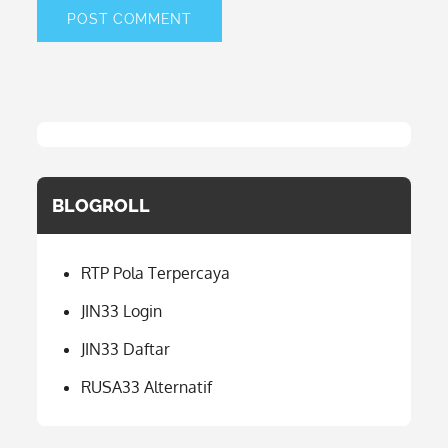
BLOGROLL
RTP Pola Terpercaya
JIN33 Login
JIN33 Daftar
RUSA33 Alternatif