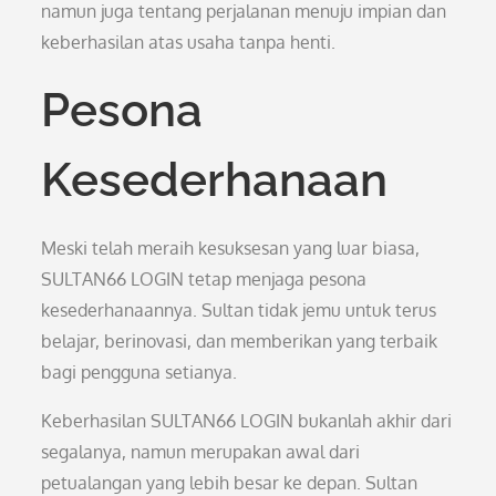
namun juga tentang perjalanan menuju impian dan
keberhasilan atas usaha tanpa henti.
Pesona
Kesederhanaan
Meski telah meraih kesuksesan yang luar biasa,
SULTAN66 LOGIN tetap menjaga pesona
kesederhanaannya. Sultan tidak jemu untuk terus
belajar, berinovasi, dan memberikan yang terbaik
bagi pengguna setianya.
Keberhasilan SULTAN66 LOGIN bukanlah akhir dari
segalanya, namun merupakan awal dari
petualangan yang lebih besar ke depan. Sultan