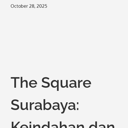
Posted
October 28, 2025
on
The Square
Surabaya:
Keindahan dan