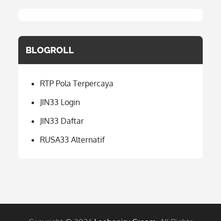
BLOGROLL
RTP Pola Terpercaya
JIN33 Login
JIN33 Daftar
RUSA33 Alternatif