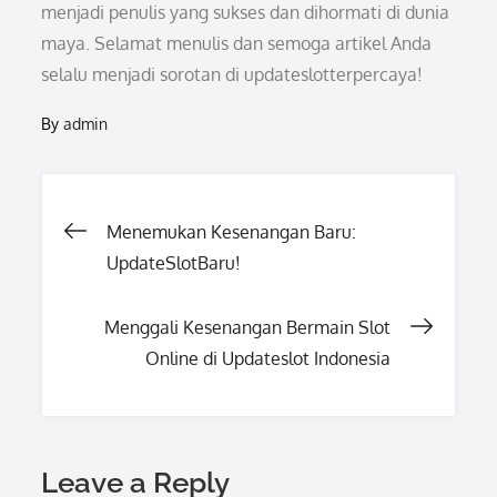
menjadi penulis yang sukses dan dihormati di dunia
maya. Selamat menulis dan semoga artikel Anda
selalu menjadi sorotan di updateslotterpercaya!
By
admin
Post
Menemukan Kesenangan Baru:
UpdateSlotBaru!
navigation
Menggali Kesenangan Bermain Slot
Online di Updateslot Indonesia
Leave a Reply