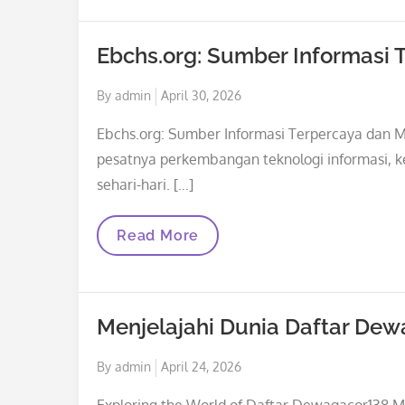
Of
Slot
Gacor:
Ebchs.org: Sumber Informasi 
Berbagai
Informasi
Menarik!
Posted
By
admin
April 30, 2026
on
Ebchs.org: Sumber Informasi Terpercaya dan M
pesatnya perkembangan teknologi informasi, k
sehari-hari. […]
Ebchs.org:
Read More
Sumber
Informasi
Terpercaya
Dan
Menarik
Menjelajahi Dunia Daftar De
Posted
By
admin
April 24, 2026
on