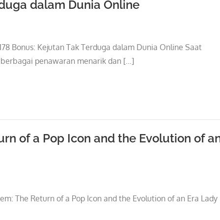
rduga dalam Dunia Online
178 Bonus: Kejutan Tak Terduga dalam Dunia Online Saat
hi berbagai penawaran menarik dan […]
n of a Pop Icon and the Evolution of a
m: The Return of a Pop Icon and the Evolution of an Era Lady