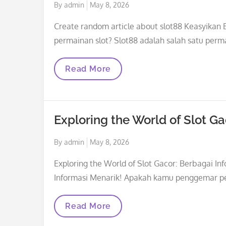
Posted
By
admin
May 8, 2026
Hits
on
Create random article about slot88 Keasyikan 
permainan slot? Slot88 adalah salah satu perm
Keasyikan
Read More
Bermain
Slot88:
Pengalaman
Dan
Tips
Exploring the World of Slot G
Posted
By
admin
May 8, 2026
on
Exploring the World of Slot Gacor: Berbagai In
Informasi Menarik! Apakah kamu penggemar per
Exploring
Read More
The
World