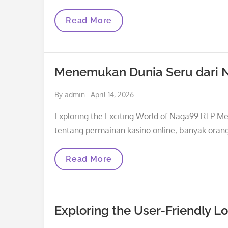
Lady
Read More
Gaga’s
Mayhem:
The
Return
Of
Menemukan Dunia Seru dari 
A
Pop
Icon
Posted
By
admin
April 14, 2026
And
The
on
Evolution
Exploring the Exciting World of Naga99 RTP 
Of
tentang permainan kasino online, banyak orang p
An
Era
Menemukan
Read More
Dunia
Seru
Dari
Naga99
RTP
Exploring the User-Friendly L