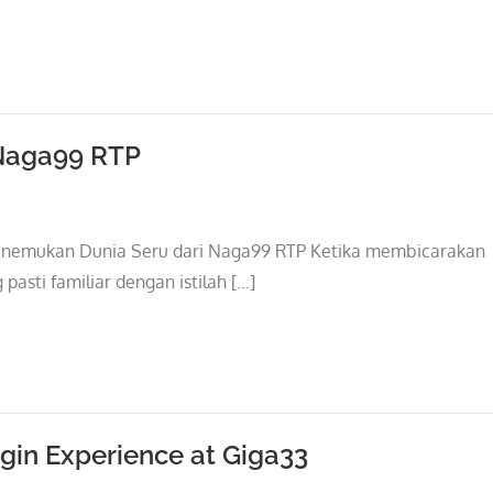
Naga99 RTP
Menemukan Dunia Seru dari Naga99 RTP Ketika membicarakan
asti familiar dengan istilah […]
ogin Experience at Giga33