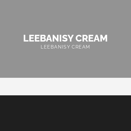
LEEBANISY CREAM
LEEBANISY CREAM