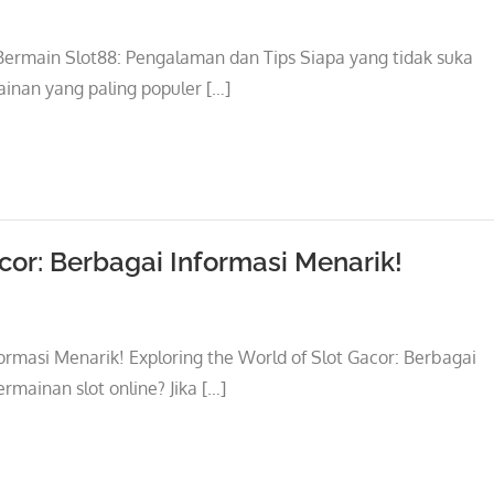
Bermain Slot88: Pengalaman dan Tips Siapa yang tidak suka
ainan yang paling populer […]
acor: Berbagai Informasi Menarik!
formasi Menarik! Exploring the World of Slot Gacor: Berbagai
mainan slot online? Jika […]